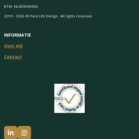
BTW: NL003094065
2019 - 2026 © Pure Life Design. All rights reserved.
INFORMATIE
Over mij
Contact
L
I