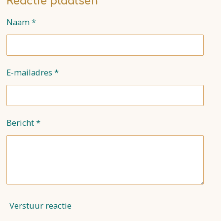
Reactie plaatsen
n
e
n
Naam *
E-mailadres *
Bericht *
Verstuur reactie