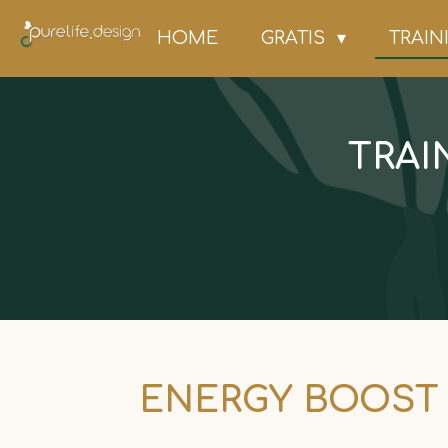
Ga
HOME
GRATIS
TRAI
direct
naar
de
hoofdinhoud
TRAI
ENERGY BOOST 