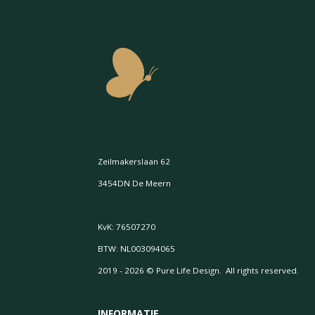
Zeilmakerslaan 62
3454DN De Meern
KvK: 76507270
BTW: NL003094065
2019 - 2026 © Pure Life Design. All rights reserved.
INFORMATIE