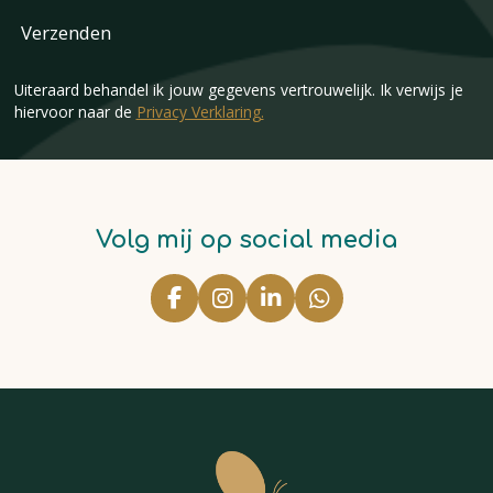
Verzenden
Uiteraard behandel ik jouw gegevens vertrouwelijk. Ik verwijs je
hiervoor naar de
Privacy Verklaring.
Volg mij op social media
F
I
L
W
a
n
i
h
c
s
n
a
e
t
k
t
b
a
e
s
o
g
d
A
o
r
I
p
k
a
n
p
m