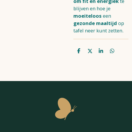
om fit en energiek
te
blijven en hoe je
moeiteloos
een
gezonde maaltijd
op
tafel neer kunt zetten.
D
D
S
D
e
e
h
e
l
e
a
l
e
l
r
e
n
e
n