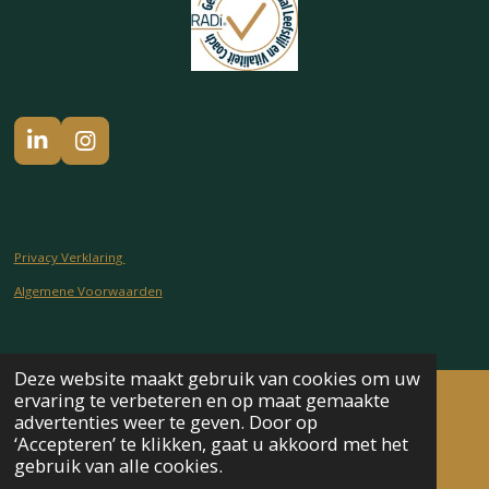
L
I
i
n
n
s
k
t
e
a
d
g
Privacy Verklaring
I
r
Algemene Voorwaarden
n
a
m
Deze website maakt gebruik van cookies om uw
ervaring te verbeteren en op maat gemaakte
advertenties weer te geven. Door op
‘Accepteren’ te klikken, gaat u akkoord met het
gebruik van alle cookies.