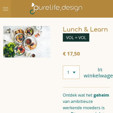
Ga
direct
naar
de
Lunch & Learn
hoofdinhoud
VOL = VOL
€ 17,50
In
winkelwag
Ontdek wat het
geheim
van ambitieuze
werkende moeders is