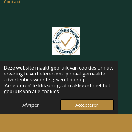
Contact
Deze website maakt gebruik van cookies om uw
ervaring te verbeteren en op maat gemaakte
L
I
advertenties weer te geven. Door op
i
n
‘Accepteren’ te klikken, gaat u akkoord met het
n
s
gebruik van alle cookies.
k
t
e
a
Afwijzen
Accepteren
d
g
Privacy Verklaring
I
r
Algemene Voorwaarden
n
a
m