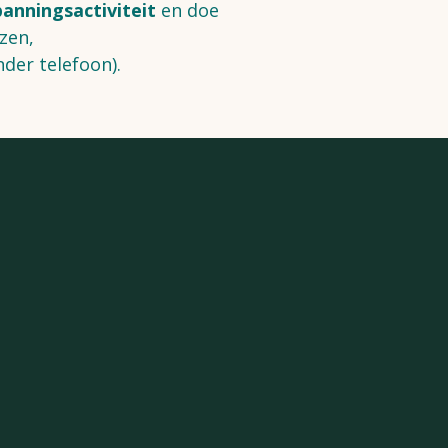
anningsactiviteit
en doe
ezen,
der telefoon).