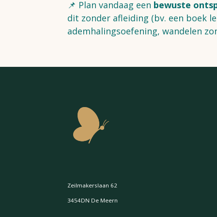
📌 Plan vandaag een
bewuste ontsp
dit zonder afleiding (bv. een boek l
ademhalingsoefening, wandelen zon
Zeilmakerslaan 62
3454DN De Meern