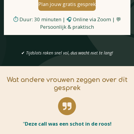
Plan jouw gratis gesprek
⏱️
Duur: 30 minuten |
🎧
Online via Zoom | 💬
Persoonlijk & praktisch
✔
Tijdslots raken snel vol, dus wacht niet te lang!
Wat andere vrouwen zeggen over dit
gesprek
"
Deze call was een schot in de roos!