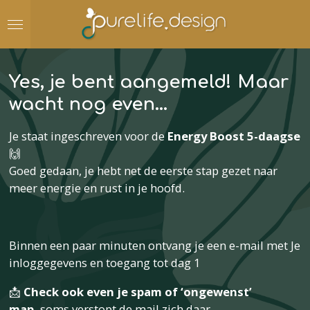
Ga
direct
naar
de
Yes, je bent aangemeld!
Maar
hoofdinhoud
wacht nog even…
Je staat ingeschreven voor de
Energy Boost 5-daagse
🙌
Goed gedaan, je hebt net de eerste stap gezet naar
meer energie en rust in je hoofd.
Binnen een paar minuten ontvang je een e-mail met Je
inloggegevens en toegang tot dag 1
📩
Check ook even je spam of ‘ongewenst’
map,
soms verstopt de mail zich daar.